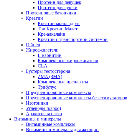
Протеин для девушек
Протеин для сушки
Протеиновые батончики
Креатин
Креатин моногидрат
Три Креатин Малат
Кре-алкалайн
Креатин с транспортной системой
Гейнер
Жиросжигатели
L-карнитин
Комплексные жиросжигатели
CLA
Бустеры тестостерона
ZMA (ЗМА)
Комплексные препараты
Трибулус
Предтренировочные комплексы
Предтренировочные комплексы без стимуляторов
Изотоники
Углеводы (карбо)
Арахисовая паста
Витамины и минералы
Витаминные комплексы
Витамины и минералы для женщин