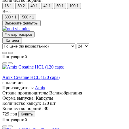
Количество порций:
18
1
30
2
40
1
42
1
50
1
100
1
Вес:
300 г
1
500 г
1
Выберите фильтры
Фильтр товаров
Каталог
Популярний
Amix Creatine HCL (120 caps)
в наличии
Производитель:
Amix
Страна производитель:
Великобритания
Форма выпуска:
Капсулы
Количество капсул:
120 шт
Количество порций:
30
729 грн
Купить
Популярний