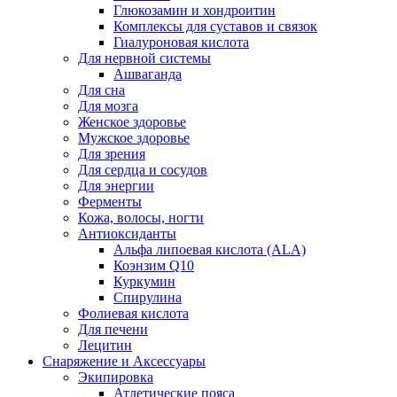
Глюкозамин и хондроитин
Комплексы для суставов и связок
Гиалуроновая кислота
Для нервной системы
Ашваганда
Для сна
Для мозга
Женское здоровье
Мужское здоровье
Для зрения
Для сердца и сосудов
Для энергии
Ферменты
Кожа, волосы, ногти
Антиоксиданты
Альфа липоевая кислота (ALA)
Коэнзим Q10
Куркумин
Спирулина
Фолиевая кислота
Для печени
Лецитин
Снаряжение и Аксессуары
Экипировка
Атлетические пояса