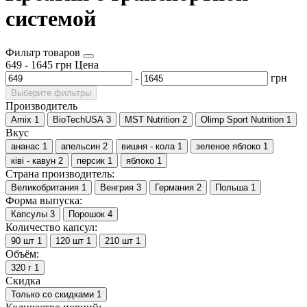
системой
Фильтр товаров
649
-
1645
грн
Цена
-
грн
Выберите фильтры
Производитель
Amix
1
BioTechUSA
3
MST Nutrition
2
Olimp Sport Nutrition
1
Вкус
ананас
1
апельсин
2
вишня - кола
1
зеленое яблоко
1
ківі - кавун
2
персик
1
яблоко
1
Страна производитель:
Великобритания
1
Венгрия
3
Германия
2
Польша
1
Форма выпуска:
Капсулы
3
Порошок
4
Количество капсул:
90 шт
1
120 шт
1
210 шт
1
Объём:
320 г
1
Скидка
Только со cкидками
1