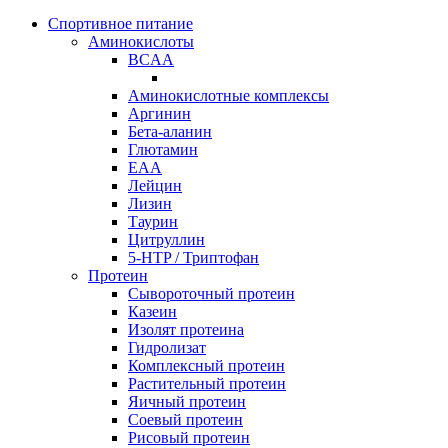
Спортивное питание
Аминокислоты
BCAA
Аминокислотные комплексы
Аргинин
Бета-аланин
Глютамин
EAA
Лейцин
Лизин
Таурин
Цитруллин
5-HTP / Триптофан
Протеин
Сывороточный протеин
Казеин
Изолят протеина
Гидролизат
Комплексный протеин
Растительный протеин
Яичный протеин
Соевый протеин
Рисовый протеин