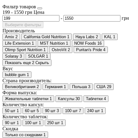
Фильтр товаров
199
-
1550
грн
Цена
-
грн
Выберите фильтры
Производитель
Amix
2
California Gold Nutrition
1
Haya Labs
2
KAL
1
Life Extension
1
MST Nutrition
1
NOW Foods
16
Olimp Sport Nutrition
1
OstroVit
2
Puritan's Pride
4
Solaray
3
SOLGAR
1
Показать еще 2
Скрыть
Вкус
bubble gum
1
Страна производитель:
Великобритания
2
Германия
1
Польша
3
США
29
Форма выпуска:
Жевательные таблетки
1
Капсулы
30
Таблетки
4
Количество капсул:
50 шт
1
60 шт
5
90 шт
3
100 шт
7
240 шт
1
Количество таблеток:
90 шт
1
100 шт
1
250 шт
1
Скидка
Только со cкидками
1