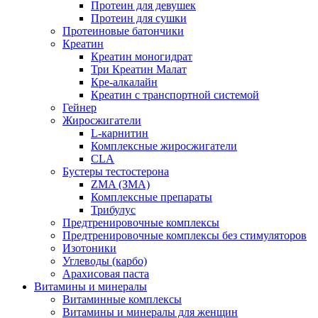
Протеин для девушек
Протеин для сушки
Протеиновые батончики
Креатин
Креатин моногидрат
Три Креатин Малат
Кре-алкалайн
Креатин с транспортной системой
Гейнер
Жиросжигатели
L-карнитин
Комплексные жиросжигатели
CLA
Бустеры тестостерона
ZMA (ЗМА)
Комплексные препараты
Трибулус
Предтренировочные комплексы
Предтренировочные комплексы без стимуляторов
Изотоники
Углеводы (карбо)
Арахисовая паста
Витамины и минералы
Витаминные комплексы
Витамины и минералы для женщин