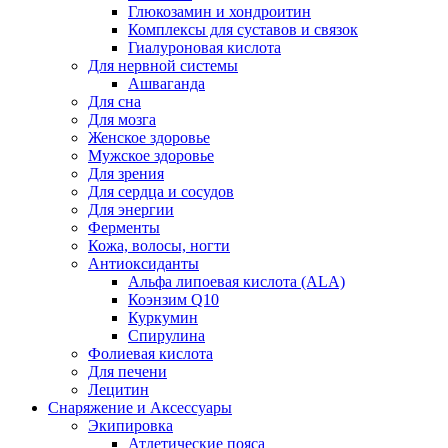
Глюкозамин и хондроитин
Комплексы для суставов и связок
Гиалуроновая кислота
Для нервной системы
Ашваганда
Для сна
Для мозга
Женское здоровье
Мужское здоровье
Для зрения
Для сердца и сосудов
Для энергии
Ферменты
Кожа, волосы, ногти
Антиоксиданты
Альфа липоевая кислота (ALA)
Коэнзим Q10
Куркумин
Спирулина
Фолиевая кислота
Для печени
Лецитин
Снаряжение и Аксессуары
Экипировка
Атлетические пояса