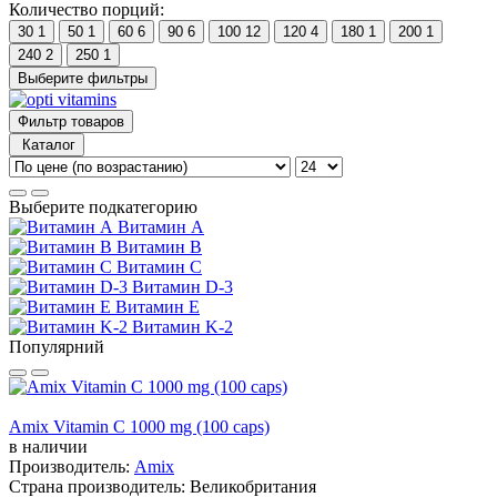
Количество порций:
30
1
50
1
60
6
90
6
100
12
120
4
180
1
200
1
240
2
250
1
Выберите фильтры
Фильтр товаров
Каталог
Выберите подкатегорию
Витамин А
Витамин B
Витамин C
Витамин D-3
Витамин Е
Витамин K-2
Популярний
Amix Vitamin C 1000 mg (100 caps)
в наличии
Производитель:
Amix
Страна производитель:
Великобритания