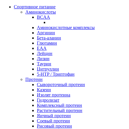
Спортивное питание
Аминокислоты
BCAA
Аминокислотные комплексы
Аргинин
Бета-аланин
Глютамин
EAA
Лейцин
Лизин
Таурин
Цитруллин
5-HTP / Триптофан
Протеин
Сывороточный протеин
Казеин
Изолят протеина
Гидролизат
Комплексный протеин
Растительный протеин
Яичный протеин
Соевый протеин
Рисовый протеин