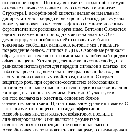
окисленной формы. Поэтому витамин С создает обратимую
окислительно-восстановительную систему в организме.
Структура L-аскорбиновой кислоты делает ее идеальным
донором атомов водорода и электронов, благодаря чему она
может участвовать в качестве кофактора в многочисленных
ферментативных реакциях в организме. Витамин С является
одним из важнейших природных антиоксидантов. Это
демонстрирует способность нейтрализовать избыток
токсичных свободных радикалов, которые могут вызвать
повреждение белков, липидов и ДНК. Свободные радикалы
образуются во всех клетках организма как побочный продукт
обмена веществ. Хотя определенное количество свободных
радикалов используется для передачи сигналов в клетках, их
избыток вреден и должен быть нейтрализован. Благодаря
своим антиоксидантным свойствам, витамин С играет
защитную роль при сердечно-сосудистых заболеваниях и
ингибирует повышенные показатели перекисного окисления
липидов, вызванные курением. Витамин С участвует в
синтезе коллагена и эластина, основных белков
соединительной ткани. При оптимальном уровне витамина С
в организме эти процессы проходят эффективно.
Аскорбиновая кислота является кофактором пролила и
лизилгидроксилазы. Они являются ферментами,
ответственными за скрещивание волокон коллагена.
Аскорбиновая кислота может также напрямую стимулировать