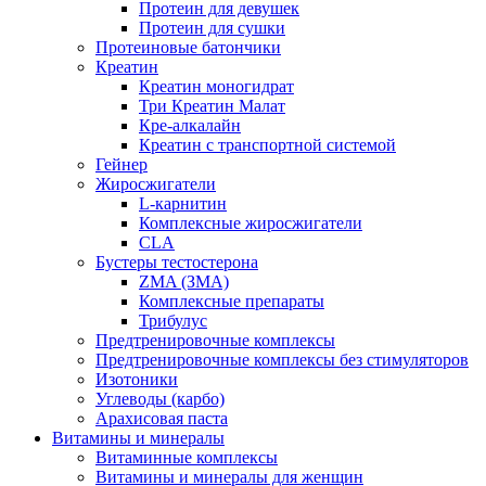
Протеин для девушек
Протеин для сушки
Протеиновые батончики
Креатин
Креатин моногидрат
Три Креатин Малат
Кре-алкалайн
Креатин с транспортной системой
Гейнер
Жиросжигатели
L-карнитин
Комплексные жиросжигатели
CLA
Бустеры тестостерона
ZMA (ЗМА)
Комплексные препараты
Трибулус
Предтренировочные комплексы
Предтренировочные комплексы без стимуляторов
Изотоники
Углеводы (карбо)
Арахисовая паста
Витамины и минералы
Витаминные комплексы
Витамины и минералы для женщин