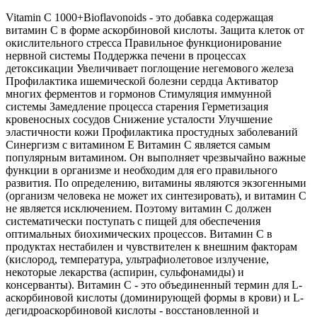
Vitamin С 1000+Bioflavonoids - это добавка содержащая
витамин C в форме аскорбиновой кислоты. Защита клеток от
окислительного стресса Правильное функционирование
нервной системы Поддержка печени в процессах
детоксикации Увеличивает поглощение негемового железа
Профилактика ишемической болезни сердца Активатор
многих ферментов и гормонов Стимуляция иммунной
системы Замедление процесса старения Герметизация
кровеносных сосудов Снижение усталости Улучшение
эластичности кожи Профилактика простудных заболеваний
Синергизм с витамином Е Витамин С является самым
популярным витамином. Он выполняет чрезвычайно важные
функции в организме и необходим для его правильного
развития. По определению, витамины являются экзогенными
(организм человека не может их синтезировать), и витамин С
не является исключением. Поэтому витамин С должен
систематически поступать с пищей для обеспечения
оптимальных биохимических процессов. Витамин С в
продуктах нестабилен и чувствителен к внешним факторам
(кислород, температура, ультрафиолетовое излучение,
некоторые лекарства (аспирин, сульфонамиды) и
консерванты). Витамин С - это объединенный термин для L-
аскорбиновой кислоты (доминирующей формы в крови) и L-
дегидроаскорбиновой кислоты - восстановленной и