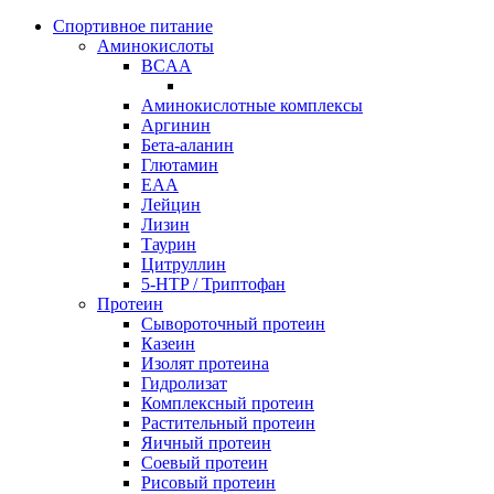
Спортивное питание
Аминокислоты
BCAA
Аминокислотные комплексы
Аргинин
Бета-аланин
Глютамин
EAA
Лейцин
Лизин
Таурин
Цитруллин
5-HTP / Триптофан
Протеин
Сывороточный протеин
Казеин
Изолят протеина
Гидролизат
Комплексный протеин
Растительный протеин
Яичный протеин
Соевый протеин
Рисовый протеин