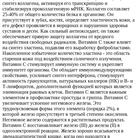
синтез коллагена, активируя его транскрипцию и
стабилизируя проколлагеновую мРНК. Коллаген составляет
25-40% от общего количества белка в организме. Он
присутствует в зубах, костях, определяет эластичность кожи, а
его дефект проявляется в морщинах и нарушении здоровья
суставов и десен. Как сильный антиоксидант, он также
обеспечивает прямую защиту коллагена от вредного
воздействия свободных радикалов. Витамин С также влияет
на синтез эластина, подавляя его выработку фибробластами.
Накопленное избыточное количество эластина - это область
старения кожи под воздействием солнечного излучения.
Витамин С стимулирует иммунную систему и укрепляет
иммунитет организма. Он обладает иммуномодулирующими
свойствами, усиливает синтез интерферона, стимулирует
активность гранулоцитов, натуральных киллеров (НК) и В- и
Т-лимфоцитов, дополнительной функцией которых является
элиминация раковых клеток. Витамин С является важным
элементом в профилактике простуды и гриппа. Витамин С
увеличивает усвоение негемового железа. Это
трудноусвояемая форма этого элемента (порядка 2%), в
которой железо присутствует в третьей степени окисления.
Негемовое железо содержится в растительных продуктах.
Витамин С восстанавливает железо (III) до железа (II) в
одноэлектронной реакции. Железо хорошо всасывается в
двенадцатиперстной кишке, когда оно находится в