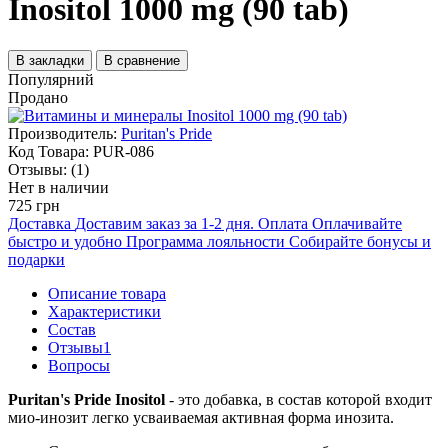
Inositol 1000 mg (90 tab)
В закладки
В сравнение
Популярний
Продано
Производитель:
Puritan's Pride
Код Товара:
PUR-086
Отзывы:
(1)
Нет в наличии
725 грн
Доставка
Доставим заказ за 1-2 дня.
Оплата
Оплачивайте
быстро и удобно
Программа лояльности
Собирайте бонусы и
подарки
Описание товара
Характеристики
Состав
Отзывы
1
Вопросы
Puritan's Pride Inositol
- это добавка, в состав которой входит
мио-инозит легко усваиваемая активная форма инозита.