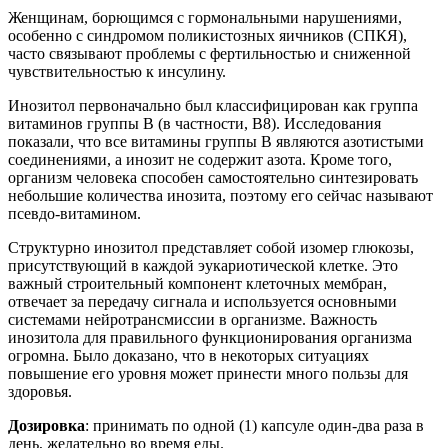
Женщинам, борющимся с гормональными нарушениями,
особенно с синдромом поликистозных яичников (СПКЯ),
часто связывают проблемы с фертильностью и сниженной
чувствительностью к инсулину.
Инозитол первоначально был классифицирован как группа
витаминов группы В (в частности, В8). Исследования
показали, что все витамины группы В являются азотистыми
соединениями, а инозит не содержит азота. Кроме того,
организм человека способен самостоятельно синтезировать
небольшие количества инозита, поэтому его сейчас называют
псевдо-витамином.
Структурно инозитол представляет собой изомер глюкозы,
присутствующий в каждой эукариотической клетке. Это
важный строительный компонент клеточных мембран,
отвечает за передачу сигнала и используется основными
системами нейротрансмиссии в организме. Важность
инозитола для правильного функционирования организма
огромна. Было доказано, что в некоторых ситуациях
повышение его уровня может принести много пользы для
здоровья.
Дозировка
: принимать по одной (1) капсуле один-два раза в
день, желательно во время еды.