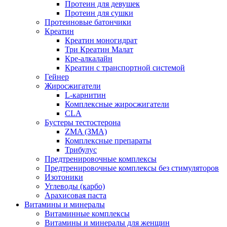
Протеин для девушек
Протеин для сушки
Протеиновые батончики
Креатин
Креатин моногидрат
Три Креатин Малат
Кре-алкалайн
Креатин с транспортной системой
Гейнер
Жиросжигатели
L-карнитин
Комплексные жиросжигатели
CLA
Бустеры тестостерона
ZMA (ЗМА)
Комплексные препараты
Трибулус
Предтренировочные комплексы
Предтренировочные комплексы без стимуляторов
Изотоники
Углеводы (карбо)
Арахисовая паста
Витамины и минералы
Витаминные комплексы
Витамины и минералы для женщин