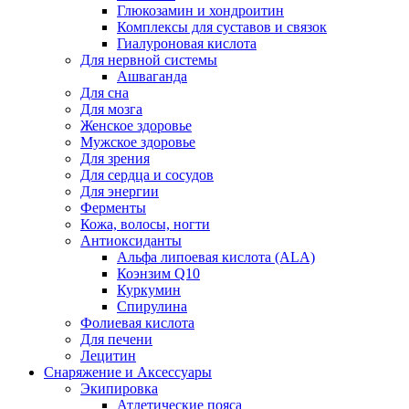
Глюкозамин и хондроитин
Комплексы для суставов и связок
Гиалуроновая кислота
Для нервной системы
Ашваганда
Для сна
Для мозга
Женское здоровье
Мужское здоровье
Для зрения
Для сердца и сосудов
Для энергии
Ферменты
Кожа, волосы, ногти
Антиоксиданты
Альфа липоевая кислота (ALA)
Коэнзим Q10
Куркумин
Спирулина
Фолиевая кислота
Для печени
Лецитин
Снаряжение и Аксессуары
Экипировка
Атлетические пояса