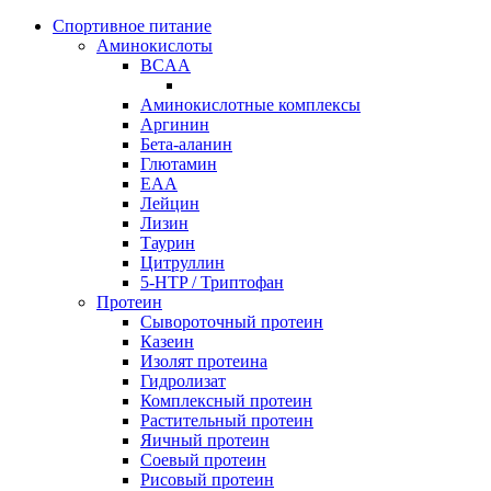
Спортивное питание
Аминокислоты
BCAA
Аминокислотные комплексы
Аргинин
Бета-аланин
Глютамин
EAA
Лейцин
Лизин
Таурин
Цитруллин
5-HTP / Триптофан
Протеин
Сывороточный протеин
Казеин
Изолят протеина
Гидролизат
Комплексный протеин
Растительный протеин
Яичный протеин
Соевый протеин
Рисовый протеин