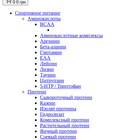
0
0 грн
Спортивное питание
Аминокислоты
BCAA
Аминокислотные комплексы
Аргинин
Бета-аланин
Глютамин
EAA
Лейцин
Лизин
Таурин
Цитруллин
5-HTP / Триптофан
Протеин
Сывороточный протеин
Казеин
Изолят протеина
Гидролизат
Комплексный протеин
Растительный протеин
Яичный протеин
Соевый протеин