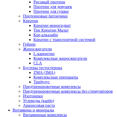
Рисовый протеин
Протеин для девушек
Протеин для сушки
Протеиновые батончики
Креатин
Креатин моногидрат
Три Креатин Малат
Кре-алкалайн
Креатин с транспортной системой
Гейнер
Жиросжигатели
L-карнитин
Комплексные жиросжигатели
CLA
Бустеры тестостерона
ZMA (ЗМА)
Комплексные препараты
Трибулус
Предтренировочные комплексы
Предтренировочные комплексы без стимуляторов
Изотоники
Углеводы (карбо)
Арахисовая паста
Витамины и минералы
Витаминные комплексы