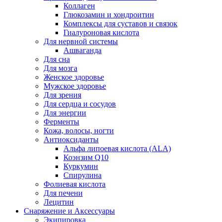
Коллаген
Глюкозамин и хондроитин
Комплексы для суставов и связок
Гиалуроновая кислота
Для нервной системы
Ашваганда
Для сна
Для мозга
Женское здоровье
Мужское здоровье
Для зрения
Для сердца и сосудов
Для энергии
Ферменты
Кожа, волосы, ногти
Антиоксиданты
Альфа липоевая кислота (ALA)
Коэнзим Q10
Куркумин
Спирулина
Фолиевая кислота
Для печени
Лецитин
Снаряжение и Аксессуары
Экипировка