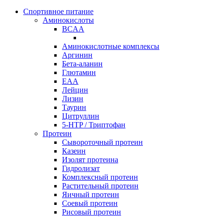
Спортивное питание
Аминокислоты
BCAA
Аминокислотные комплексы
Аргинин
Бета-аланин
Глютамин
EAA
Лейцин
Лизин
Таурин
Цитруллин
5-HTP / Триптофан
Протеин
Сывороточный протеин
Казеин
Изолят протеина
Гидролизат
Комплексный протеин
Растительный протеин
Яичный протеин
Соевый протеин
Рисовый протеин