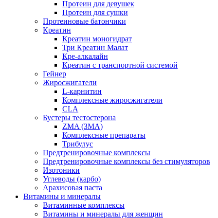
Протеин для девушек
Протеин для сушки
Протеиновые батончики
Креатин
Креатин моногидрат
Три Креатин Малат
Кре-алкалайн
Креатин с транспортной системой
Гейнер
Жиросжигатели
L-карнитин
Комплексные жиросжигатели
CLA
Бустеры тестостерона
ZMA (ЗМА)
Комплексные препараты
Трибулус
Предтренировочные комплексы
Предтренировочные комплексы без стимуляторов
Изотоники
Углеводы (карбо)
Арахисовая паста
Витамины и минералы
Витаминные комплексы
Витамины и минералы для женщин