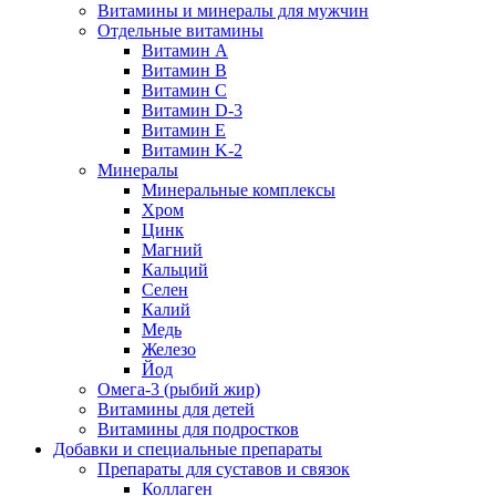
Витамины и минералы для мужчин
Отдельные витамины
Витамин А
Витамин B
Витамин C
Витамин D-3
Витамин Е
Витамин K-2
Минералы
Минеральные комплексы
Хром
Цинк
Магний
Кальций
Селен
Калий
Медь
Железо
Йод
Омега-3 (рыбий жир)
Витамины для детей
Витамины для подростков
Добавки и специальные препараты
Препараты для суставов и связок
Коллаген