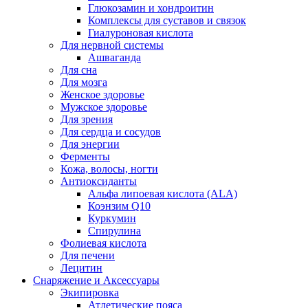
Глюкозамин и хондроитин
Комплексы для суставов и связок
Гиалуроновая кислота
Для нервной системы
Ашваганда
Для сна
Для мозга
Женское здоровье
Мужское здоровье
Для зрения
Для сердца и сосудов
Для энергии
Ферменты
Кожа, волосы, ногти
Антиоксиданты
Альфа липоевая кислота (ALA)
Коэнзим Q10
Куркумин
Спирулина
Фолиевая кислота
Для печени
Лецитин
Снаряжение и Аксессуары
Экипировка
Атлетические пояса