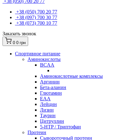
+38 (050) 700 20 77
+38 (050) 700 20 77
+38 (097) 700 30 77
+38 (073) 700 10 77
Заказать звонок
0
0 грн
Спортивное питание
Аминокислоты
BCAA
Аминокислотные комплексы
Аргинин
Бета-аланин
Глютамин
EAA
Лейцин
Лизин
Таурин
Цитруллин
5-HTP / Триптофан
Протеин
Сывороточный протеин