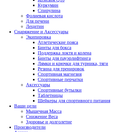
Куркумин
Спирулина
Фолиевая кислота
Для печени
Лецитин
Снаряжение и Аксессуары
Экипировка
Атлетические пояса
Бинты для бокса
Поддержка локтя и колена
Бинты для пауэрлифтинга
Лямки и крючки для турника, тяги
Резина для тренировок
Спортивная магнезия
Спортивные перчатки
Аксессуары
Спортивные бутылки
Таблетницы
Шейкеры для спортивного питания
Ваши цели
Мышечная Масса
Снижение Веса
Здоровье и долголетие
Производители