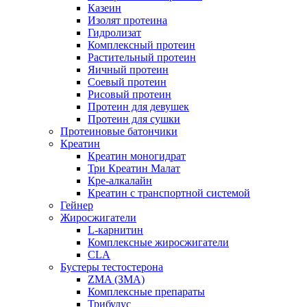
Казеин
Изолят протеина
Гидролизат
Комплексный протеин
Растительный протеин
Яичный протеин
Соевый протеин
Рисовый протеин
Протеин для девушек
Протеин для сушки
Протеиновые батончики
Креатин
Креатин моногидрат
Три Креатин Малат
Кре-алкалайн
Креатин с транспортной системой
Гейнер
Жиросжигатели
L-карнитин
Комплексные жиросжигатели
CLA
Бустеры тестостерона
ZMA (ЗМА)
Комплексные препараты
Трибулус