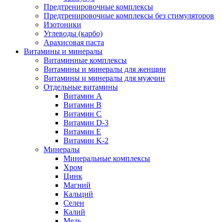
Предтренировочные комплексы
Предтренировочные комплексы без стимуляторов
Изотоники
Углеводы (карбо)
Арахисовая паста
Витамины и минералы
Витаминные комплексы
Витамины и минералы для женщин
Витамины и минералы для мужчин
Отдельные витамины
Витамин А
Витамин B
Витамин C
Витамин D-3
Витамин Е
Витамин K-2
Минералы
Минеральные комплексы
Хром
Цинк
Магний
Кальций
Селен
Калий
Медь