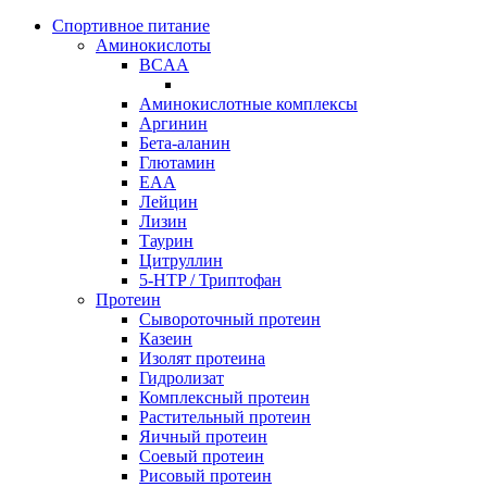
Спортивное питание
Аминокислоты
BCAA
Аминокислотные комплексы
Аргинин
Бета-аланин
Глютамин
EAA
Лейцин
Лизин
Таурин
Цитруллин
5-HTP / Триптофан
Протеин
Сывороточный протеин
Казеин
Изолят протеина
Гидролизат
Комплексный протеин
Растительный протеин
Яичный протеин
Соевый протеин
Рисовый протеин