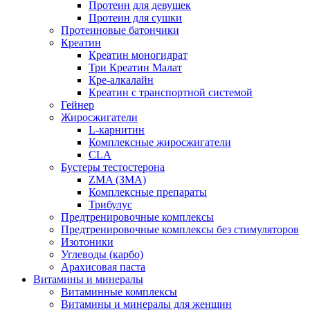
Протеин для девушек
Протеин для сушки
Протеиновые батончики
Креатин
Креатин моногидрат
Три Креатин Малат
Кре-алкалайн
Креатин с транспортной системой
Гейнер
Жиросжигатели
L-карнитин
Комплексные жиросжигатели
CLA
Бустеры тестостерона
ZMA (ЗМА)
Комплексные препараты
Трибулус
Предтренировочные комплексы
Предтренировочные комплексы без стимуляторов
Изотоники
Углеводы (карбо)
Арахисовая паста
Витамины и минералы
Витаминные комплексы
Витамины и минералы для женщин