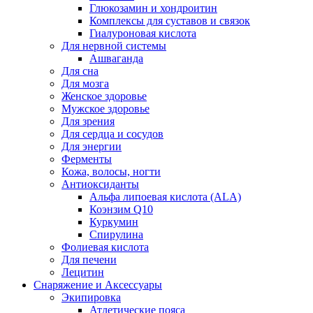
Глюкозамин и хондроитин
Комплексы для суставов и связок
Гиалуроновая кислота
Для нервной системы
Ашваганда
Для сна
Для мозга
Женское здоровье
Мужское здоровье
Для зрения
Для сердца и сосудов
Для энергии
Ферменты
Кожа, волосы, ногти
Антиоксиданты
Альфа липоевая кислота (ALA)
Коэнзим Q10
Куркумин
Спирулина
Фолиевая кислота
Для печени
Лецитин
Снаряжение и Аксессуары
Экипировка
Атлетические пояса