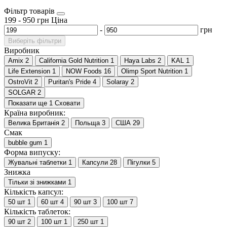
Фільтр товарів
199
-
950
грн
Ціна
-
грн
Виберіть фільтри
Виробник
Amix
2
California Gold Nutrition
1
Haya Labs
2
KAL
1
Life Extension
1
NOW Foods
16
Olimp Sport Nutrition
1
OstroVit
2
Puritan's Pride
4
Solaray
2
SOLGAR
2
Показати ще 1
Сховати
Країна виробник:
Велика Британія
2
Польща
3
США
29
Смак
bubble gum
1
Форма випуску:
Жувальні таблетки
1
Капсули
28
Пігулки
5
Знижка
Тільки зі знижками
1
Кількість капсул:
50 шт
1
60 шт
4
90 шт
3
100 шт
7
Кількість таблеток:
90 шт
2
100 шт
1
250 шт
1