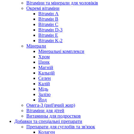
Вітаміни та мінерали для чоловіків
Окремі вітаміни
Вітамін А
Вітамін B
Вітамін C
Вітамін D-3
Вітамін Е
Вітамін K-2
Мінерали
Мінеральні комплекси
Хром
Цинк
Магній
Кальцій
Селен
Калій
Мідь
Залізо
Йод
Омега-3 (риб'ячий жир)
Вітаміни для дітей
Витамины для подростков
Добавки та спеціальні препарати
Препарати для суглобів та зв'язок
Колаген