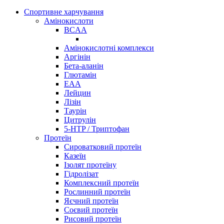
Спортивне харчування
Амінокислоти
BCAA
Амінокислотні комплекси
Аргінін
Бета-аланін
Глютамін
EAA
Лейцин
Лізін
Таурін
Цитрулін
5-HTP / Триптофан
Протеїн
Сироватковий протеїн
Казеїн
Ізолят протеїну
Гідролізат
Комплексний протеїн
Рослинний протеїн
Яєчний протеїн
Соєвий протеїн
Рисовий протеїн