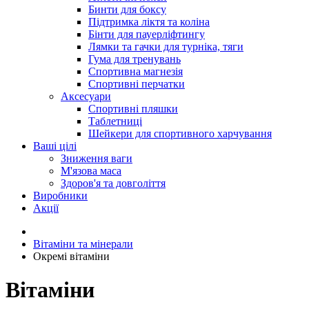
Бинти для боксу
Підтримка ліктя та коліна
Бінти для пауерліфтингу
Лямки та гачки для турніка, тяги
Гума для тренувань
Спортивна магнезія
Спортивні перчатки
Аксесуари
Спортивні пляшки
Таблетниці
Шейкери для спортивного харчування
Ваші цілі
Зниження ваги
М'язова маса
Здоров'я та довголіття
Виробники
Акції
Вітаміни та мінерали
Окремі вітаміни
Вітаміни