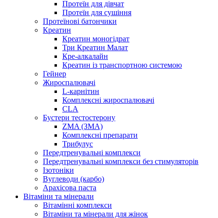
Протеїн для дівчат
Протеїн для сушіння
Протеїнові батончики
Креатин
Креатин моногідрат
Три Креатин Малат
Кре-алкалайн
Креатин із транспортною системою
Гейнер
Жироспалювачі
L-карнітин
Комплексні жироспалювачі
CLA
Бустери тестостерону
ZMA (ЗМА)
Комплексні препарати
Трибулус
Передтренувальні комплекси
Передтренувальні комплекси без стимуляторів
Ізотоніки
Вуглеводи (карбо)
Арахісова паста
Вітаміни та мінерали
Вітамінні комплекси
Вітаміни та мінерали для жінок