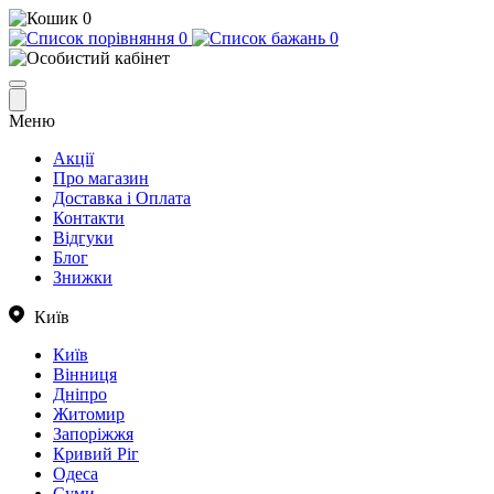
0
0
0
Меню
Акції
Про магазин
Доставка і Оплата
Контакти
Відгуки
Блог
Знижки
Київ
Київ
Вінниця
Дніпро
Житомир
Запоріжжя
Кривий Ріг
Одеса
Суми