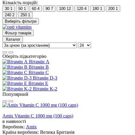
Кількість порцій:
30
1
50
1
60
4
90
7
100
12
120
4
180
1
200
1
240
2
250
1
Виберіть фільтри
Фільтр товарів
Каталог
Оберіть підкатегорію
Вітамін А
Вітамін B
Вітамін C
Вітамін D-3
Вітамін Е
Вітамін K-2
Популярний
Amix Vitamin C 1000 mg (100 caps)
в наявності
Виробник:
Amix
Країна виробник:
Велика Британія