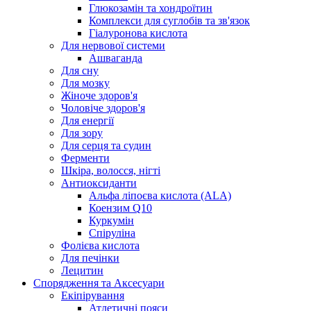
Глюкозамін та хондроїтин
Комплекси для суглобів та зв'язок
Гіалуронова кислота
Для нервової системи
Ашваганда
Для сну
Для мозку
Жіноче здоров'я
Чоловіче здоров'я
Для енергії
Для зору
Для серця та судин
Ферменти
Шкіра, волосся, нігті
Антиоксиданти
Альфа ліпоєва кислота (ALA)
Коензим Q10
Куркумін
Спіруліна
Фолієва кислота
Для печінки
Лецитин
Спорядження та Аксесуари
Екіпірування
Атлетичні пояси