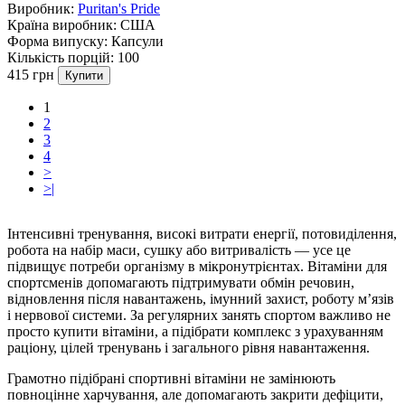
Виробник:
Puritan's Pride
Країна виробник:
США
Форма випуску:
Капсули
Кількість порцій:
100
415 грн
Купити
1
2
3
4
>
>|
Інтенсивні тренування, високі витрати енергії, потовиділення,
робота на набір маси, сушку або витривалість — усе це
підвищує потреби організму в мікронутрієнтах. Вітаміни для
спортсменів допомагають підтримувати обмін речовин,
відновлення після навантажень, імунний захист, роботу м’язів
і нервової системи. За регулярних занять спортом важливо не
просто купити вітаміни, а підібрати комплекс з урахуванням
раціону, цілей тренувань і загального рівня навантаження.
Грамотно підібрані спортивні вітаміни не замінюють
повноцінне харчування, але допомагають закрити дефіцити,