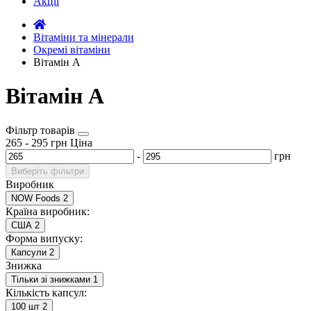
Акції
Вітаміни та мінерали
Окремі вітаміни
Вітамін А
Вітамін А
Фільтр товарів
265
-
295
грн
Ціна
-
грн
Виберіть фільтри
Виробник
NOW Foods
2
Країна виробник:
США
2
Форма випуску:
Капсули
2
Знижка
Тільки зі знижками
1
Кількість капсул:
100 шт
2