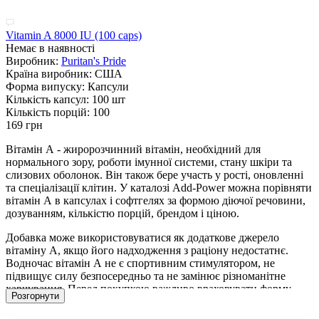
Vitamin A 8000 IU (100 caps)
Немає в наявності
Виробник:
Puritan's Pride
Країна виробник:
США
Форма випуску:
Капсули
Кількість капсул:
100 шт
Кількість порцій:
100
169 грн
Вітамін А - жиророзчинний вітамін, необхідний для
нормального зору, роботи імунної системи, стану шкіри та
слизових оболонок. Він також бере участь у рості, оновленні
та спеціалізації клітин. У каталозі Add-Power можна порівняти
вітамін А в капсулах і софтгелях за формою діючої речовини,
дозуванням, кількістю порцій, брендом і ціною.
Добавка може використовуватися як додаткове джерело
вітаміну А, якщо його надходження з раціону недостатнє.
Водночас вітамін А не є спортивним стимулятором, не
підвищує силу безпосередньо та не замінює різноманітне
харчування. Перед покупкою важливо враховувати форму
Розгорнути
вітаміну, добове дозування та його кількість в інших
комплексах, які ви приймаєте.