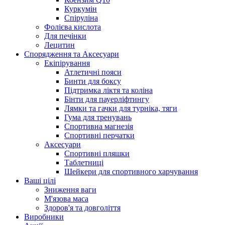
Куркумін
Спіруліна
Фолієва кислота
Для печінки
Лецитин
Спорядження та Аксесуари
Екіпірування
Атлетичні пояси
Бинти для боксу
Підтримка ліктя та коліна
Бінти для пауерліфтингу
Лямки та гачки для турніка, тяги
Гума для тренувань
Спортивна магнезія
Спортивні перчатки
Аксесуари
Спортивні пляшки
Таблетниці
Шейкери для спортивного харчування
Ваші цілі
Зниження ваги
М'язова маса
Здоров'я та довголіття
Виробники