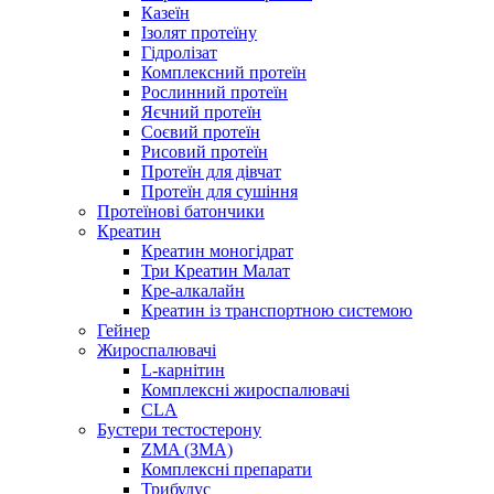
Казеїн
Ізолят протеїну
Гідролізат
Комплексний протеїн
Рослинний протеїн
Яєчний протеїн
Соєвий протеїн
Рисовий протеїн
Протеїн для дівчат
Протеїн для сушіння
Протеїнові батончики
Креатин
Креатин моногідрат
Три Креатин Малат
Кре-алкалайн
Креатин із транспортною системою
Гейнер
Жироспалювачі
L-карнітин
Комплексні жироспалювачі
CLA
Бустери тестостерону
ZMA (ЗМА)
Комплексні препарати
Трибулус