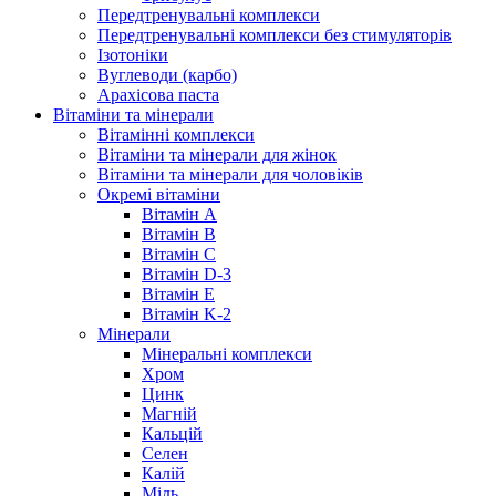
Передтренувальні комплекси
Передтренувальні комплекси без стимуляторів
Ізотоніки
Вуглеводи (карбо)
Арахісова паста
Вітаміни та мінерали
Вітамінні комплекси
Вітаміни та мінерали для жінок
Вітаміни та мінерали для чоловіків
Окремі вітаміни
Вітамін А
Вітамін B
Вітамін C
Вітамін D-3
Вітамін Е
Вітамін K-2
Мінерали
Мінеральні комплекси
Хром
Цинк
Магній
Кальцій
Селен
Калій
Мідь