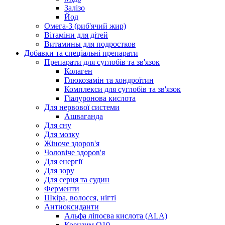
Залізо
Йод
Омега-3 (риб'ячий жир)
Вітаміни для дітей
Витамины для подростков
Добавки та спеціальні препарати
Препарати для суглобів та зв'язок
Колаген
Глюкозамін та хондроїтин
Комплекси для суглобів та зв'язок
Гіалуронова кислота
Для нервової системи
Ашваганда
Для сну
Для мозку
Жіноче здоров'я
Чоловіче здоров'я
Для енергії
Для зору
Для серця та судин
Ферменти
Шкіра, волосся, нігті
Антиоксиданти
Альфа ліпоєва кислота (ALA)
Коензим Q10