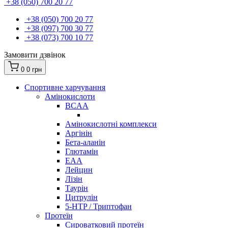
+38 (050) 700 20 77
+38 (050) 700 20 77
+38 (097) 700 30 77
+38 (073) 700 10 77
Замовити дзвінок
0
0 грн
Спортивне харчування
Амінокислоти
BCAA
Амінокислотні комплекси
Аргінін
Бета-аланін
Глютамін
EAA
Лейцин
Лізін
Таурін
Цитрулін
5-HTP / Триптофан
Протеїн
Сироватковий протеїн