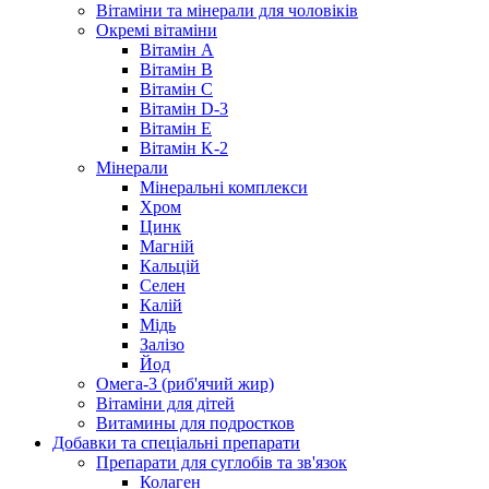
Вітаміни та мінерали для чоловіків
Окремі вітаміни
Вітамін А
Вітамін B
Вітамін C
Вітамін D-3
Вітамін Е
Вітамін K-2
Мінерали
Мінеральні комплекси
Хром
Цинк
Магній
Кальцій
Селен
Калій
Мідь
Залізо
Йод
Омега-3 (риб'ячий жир)
Вітаміни для дітей
Витамины для подростков
Добавки та спеціальні препарати
Препарати для суглобів та зв'язок
Колаген