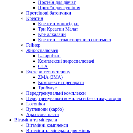
Протеїн для дівчат
Протеїн для сушіння
Протеїнові батончики
Креатин
Креатин моногідрат
Три Креатин Малат
Кре-алкалайн
Креатин із транспортною системою
Гейнер
Жироспалювачі
L-карнітин
Комплексні жироспалювачі
CLA
Бустери тестостерону
ZMA (ЗМА)
Комплексні препарати
Трибулус
Передтренувальні комплекси
Передтренувальні комплекси без стимуляторів
Ізотоніки
Вуглеводи (карбо)
Арахісова паста
Вітаміни та мінерали
Вітамінні комплекси
Вітаміни та мінерали для жінок