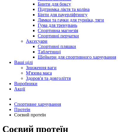
Бинти для боксу
Підтримка ліктя та коліна
Бінти для пауерліфтингу
Лямки та гачки для турніка, тяги
Гума для тренувань
Спортивна магнезія
Спортивні перчатки
Аксесуари
Спортивні пляшки
Таблетниці
Шейкери для спортивного харчування
Ваші цілі
Зниження ваги
М'язова маса
Здоров'я та довголіття
Виробники
Акції
Спортивне харчування
Протеїн
Соєвий протеїн
Соєвий протеїн