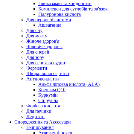
Глюкозамін та хондроїтин
Комплекси для суглобів та зв'язок
Гіалуронова кислота
Для нервової системи
Ашваганда
Для сну
Для мозку
Жіноче здоров'я
Чоловіче здоров'я
Для енергії
Для зору
Для серця та судин
Ферменти
Шкіра, волосся, нігті
Антиоксиданти
Альфа ліпоєва кислота (ALA)
Коензим Q10
Куркумін
Спіруліна
Фолієва кислота
Для печінки
Лецитин
Спорядження та Аксесуари
Екіпірування
Атлетичні пояси