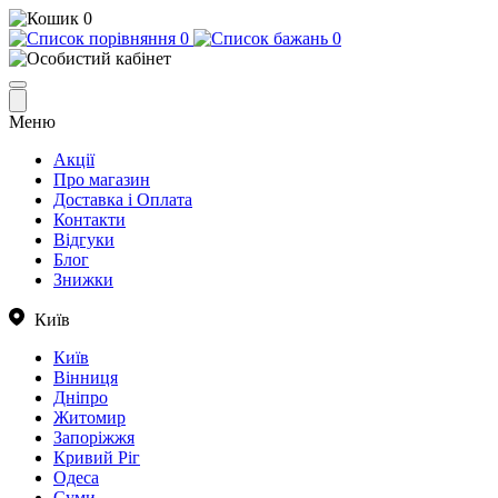
0
0
0
Меню
Акції
Про магазин
Доставка і Оплата
Контакти
Відгуки
Блог
Знижки
Київ
Київ
Вінниця
Дніпро
Житомир
Запоріжжя
Кривий Ріг
Одеса
Суми