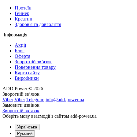
У чому переваги соєвого протеїну
Протеїн
Гейнер
Соєвий білок давно використовується у спортивному
Креатин
харчуванні завдяки поєднанню практичності та
Здоров'я та довголіття
збалансованого складу. Він добре вписується в раціон як після
тренування, так і між основними прийомами їжі.
Інформація
Основні переваги:
Акції
Блог
високий вміст білка в порції;
Оферта
Зворотній зв’язок
рослинне походження;
Повернення товару
Карта сайту
хороший амінокислотний профіль;
Виробники
підходить для приготування коктейлів, каш, смузі та
ADD Power © 2026
десертів;
Зворотній зв’язок
Viber
Viber
Telegram
info@add-power.ua
може використовуватися після тренування і протягом
Замовити дзвінок
дня;
Зворотній зв’язок
Оберіть мову взаємодії з сайтом add-power.ua
зручний для людей, які виключають молочні продукти;
Українська
допомагає підтримувати відновлення м’язів і відчуття
Русский
ситості.