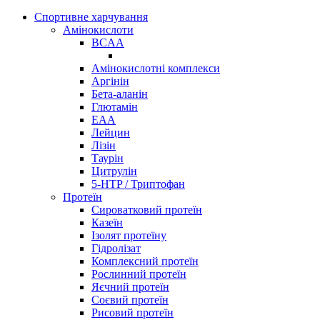
Спортивне харчування
Амінокислоти
BCAA
Амінокислотні комплекси
Аргінін
Бета-аланін
Глютамін
EAA
Лейцин
Лізін
Таурін
Цитрулін
5-HTP / Триптофан
Протеїн
Сироватковий протеїн
Казеїн
Ізолят протеїну
Гідролізат
Комплексний протеїн
Рослинний протеїн
Яєчний протеїн
Соєвий протеїн
Рисовий протеїн