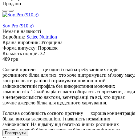
Продано
Soy Pro (910 g)
Немає в наявності
Виробник:
Scitec Nutrition
Країна виробник:
Угорщина
Форма випуску:
Порошок
Кількість порцій:
32
489 грн
Соєвий протеїн — це один із найзатребуваніших видів
рослинного білка для тих, хто хоче підтримувати м’язову масу,
контролювати раціон і отримувати повноцінний
амінокислотний профіль без використання молочних
компонентів. Такий варіант часто обирають спортсмени, люди
з непереносимістю лактози, вегетаріанці та всі, хто шукає
зручне джерело білка для щоденного харчування.
Головна особливість соєвого протеїну — хороша концентрація
білка, висока засвоюваність і наявність незамінних
амінокислот. На відміну від багатьох інших рослинних
джерел, соєвий білок вважається більш повноцінним за
Розгорнути
амінокислотним складом, тому його часто використовують не